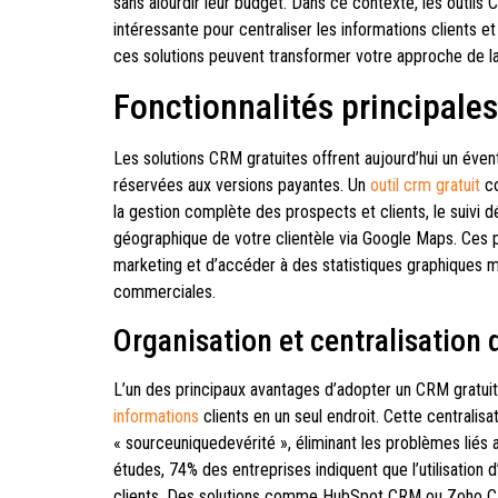
sans alourdir leur budget. Dans ce contexte, les outils 
intéressante pour centraliser les informations client
ces solutions peuvent transformer votre approche de la 
Fonctionnalités principale
Les solutions CRM gratuites offrent aujourd’hui un évent
réservées aux versions payantes. Un
outil crm gratuit
co
la gestion complète des prospects et clients, le suivi d
géographique de votre clientèle via Google Maps. Ces 
marketing et d’accéder à des statistiques graphiques 
commerciales.
Organisation et centralisation 
L’un des principaux avantages d’adopter un CRM gratui
informations
clients en un seul endroit. Cette centralis
« sourceuniquedevérité », éliminant les problèmes liés
études, 74% des entreprises indiquent que l’utilisatio
clients. Des solutions comme HubSpot CRM ou Zoho CR