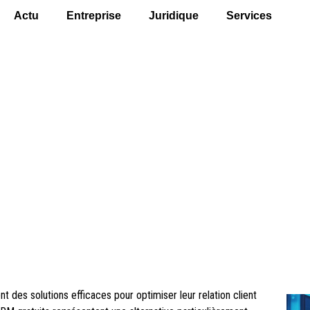
Actu
Entreprise
Juridique
Services
ntages d’un outil CRM gr
votre gestion client
 des solutions efficaces pour optimiser leur relation client