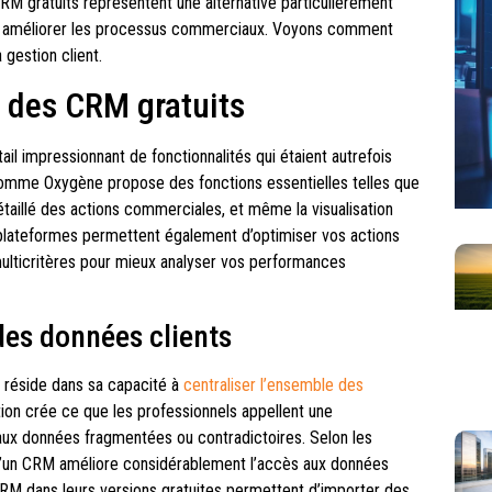
CRM gratuits représentent une alternative particulièrement
s et améliorer les processus commerciaux. Voyons comment
gestion client.
s des CRM gratuits
ail impressionnant de fonctionnalités qui étaient autrefois
mme Oxygène propose des fonctions essentielles telles que
étaillé des actions commerciales, et même la visualisation
plateformes permettent également d’optimiser vos actions
multicritères pour mieux analyser vos performances
des données clients
t réside dans sa capacité à
centraliser l’ensemble des
ation crée ce que les professionnels appellent une
 aux données fragmentées ou contradictoires. Selon les
n d’un CRM améliore considérablement l’accès aux données
M dans leurs versions gratuites permettent d’importer des